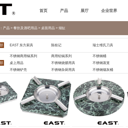
首页
产品
展厅
企业世界
n：
产品
>
餐饮及酒吧用品
>
桌面用品
>
烟缸
部
EAST 东方厨具
陈枝记
瑞士维氏刀具
不锈钢商用锅系列
商用铝锅系列
不锈钢桶
部
桌上用品
不锈钢烧腊用具
不锈钢蒸笼
不锈钢铲壳
不锈钢杂厨用具
不锈钢烟灰桶