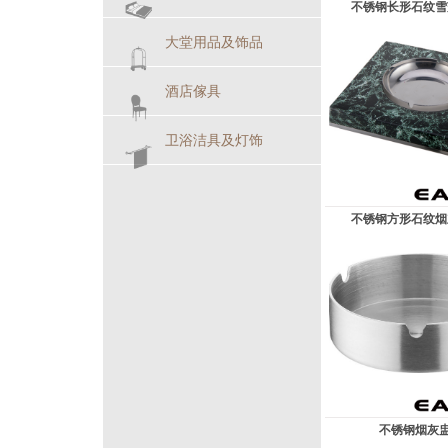
不锈钢长形石纹雪茄
大堂用品及饰品
酒店傢具
卫浴洁具及灯饰
不锈钢方形石纹烟灰
不锈钢烟灰