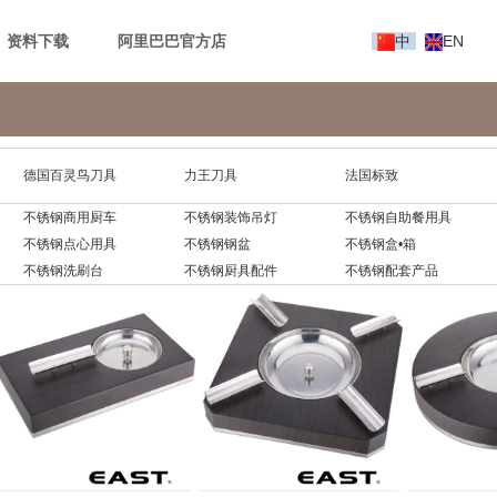
资料下载
阿里巴巴官方店
中
EN
德国百灵鸟刀具
力王刀具
法国标致
不锈钢商用厨车
不锈钢装饰吊灯
不锈钢自助餐用具
不锈钢点心用具
不锈钢钢盆
不锈钢盒•箱
不锈钢洗刷台
不锈钢厨具配件
不锈钢配套产品