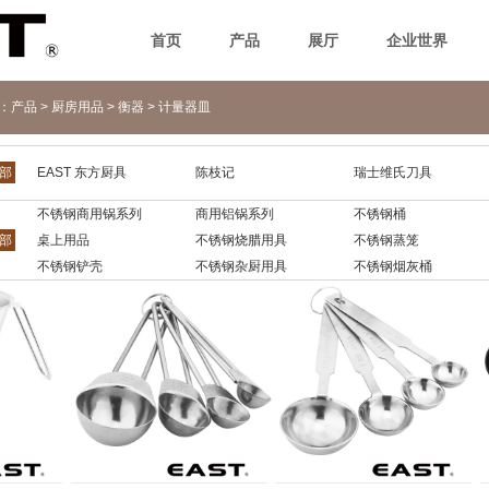
首页
产品
展厅
企业世界
n：
产品
>
厨房用品
>
衡器
>
计量器皿
部
EAST 东方厨具
陈枝记
瑞士维氏刀具
不锈钢商用锅系列
商用铝锅系列
不锈钢桶
部
桌上用品
不锈钢烧腊用具
不锈钢蒸笼
不锈钢铲壳
不锈钢杂厨用具
不锈钢烟灰桶