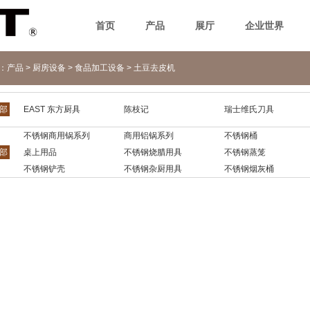
首页
产品
展厅
企业世界
n：
产品
>
厨房设备
>
食品加工设备
>
土豆去皮机
部
EAST 东方厨具
陈枝记
瑞士维氏刀具
不锈钢商用锅系列
商用铝锅系列
不锈钢桶
部
桌上用品
不锈钢烧腊用具
不锈钢蒸笼
不锈钢铲壳
不锈钢杂厨用具
不锈钢烟灰桶