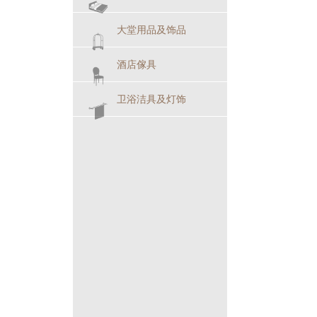
大堂用品及饰品
酒店傢具
卫浴洁具及灯饰