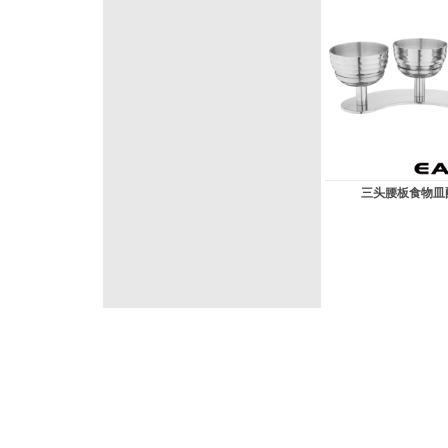
三头腰板食物皿